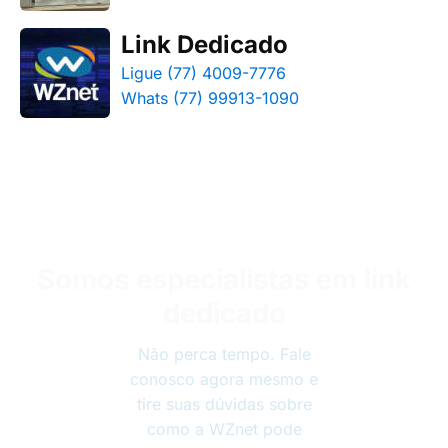
Link Dedicado
Ligue (77) 4009-7776
Whats (77) 99913-1090
Somos especialistas em link
dedicado
Não perca tempo. Fale
conosco agora mesmo e
tire suas dúvidas sobre
como a WZnet pode