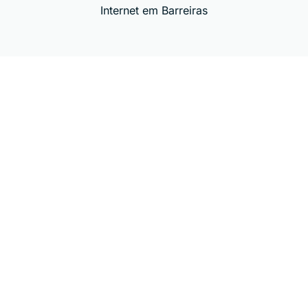
Internet em Barreiras
Institucional
Sobre a Empresa
Localização
Avaliações Google
Blog
Sitemap