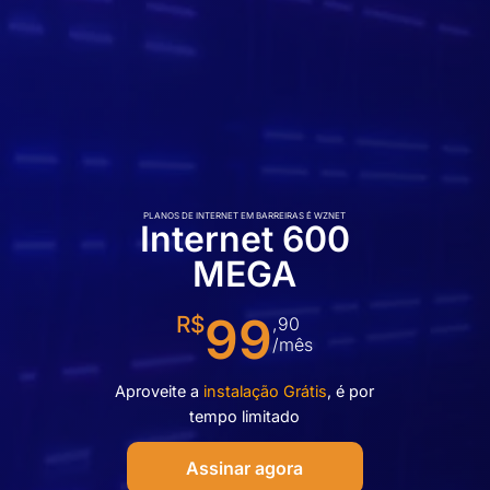
PLANOS DE INTERNET EM BARREIRAS É WZNET
Internet 600
MEGA
99
R$
,90
/mês
Aproveite a
instalação Grátis
, é por
tempo limitado
Assinar agora