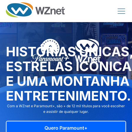
HISTÓRIAS ÚNICAS
ESTRELAS ICÔNICA
E UMA MONTANHA
ENTRETENIMENTO.
Com a WZnet e Paramount+, são + de 12 mil títulos para você escolher
e assistir de qualquer lugar.
Quero Paramount+